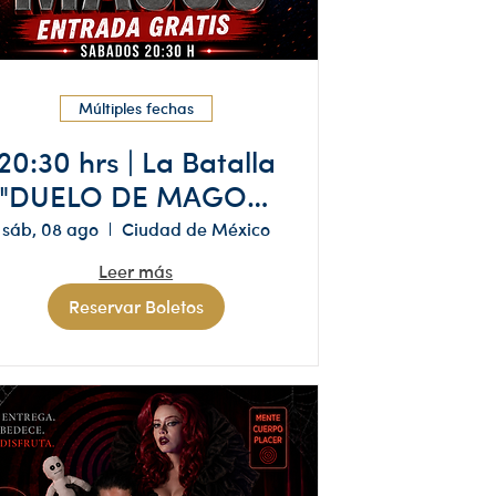
Múltiples fechas
20:30 hrs | La Batalla
"DUELO DE MAGOS"
Nueva Temporada |
sáb, 08 ago
Ciudad de México
Magia
Leer más
Reservar Boletos