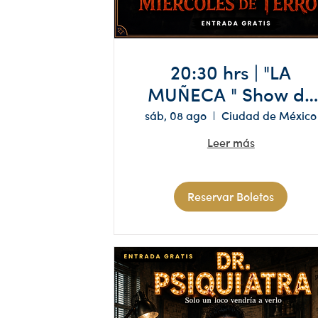
20:30 hrs | "LA
MUÑECA " Show de
ESPIRITISMO Y
sáb, 08 ago
Ciudad de México
MISTERIO
Leer más
Reservar Boletos