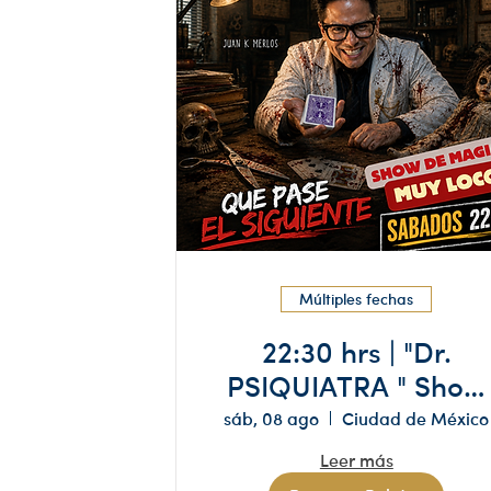
Múltiples fechas
22:30 hrs | "Dr.
PSIQUIATRA " Show
de MAGIA | Magia y
sáb, 08 ago
Ciudad de México
Humor
Leer más