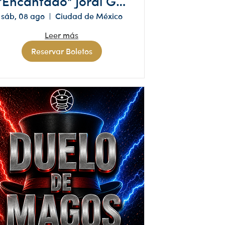
"Encantado" Jordi G. |
Magia de Cerca /
sáb, 08 ago
Ciudad de México
Cartomagia y Humor
Leer más
Reservar Boletos