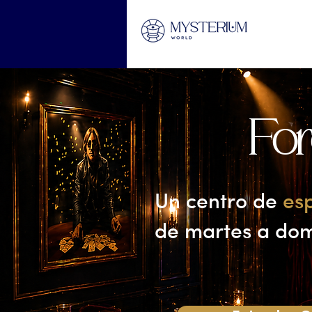
Fo
Un centro de
es
de martes a dom