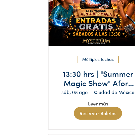
Múltiples fechas
13:30 hrs | "Summer
Magic Show" Aforo
limitado, reserva sol
sáb, 08 ago
Ciudad de México
si tienes
Leer más
disponibilidad
Reservar Boletos