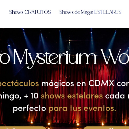
Shows GRATUITOS
Shows de Magia ESTELARES
ro Mysterium Wo
pectáculos
mágicos en CDMX con 
ingo, + 10
shows estelares
cada m
perfecto
para tus eventos.