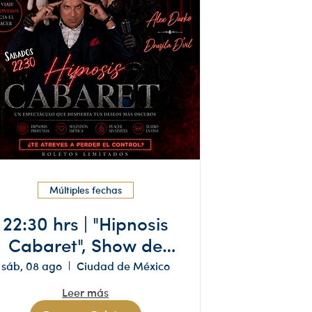
Múltiples fechas
22:30 hrs | "Hipnosis
Cabaret", Show de
Hipnosis Drusila D'vil
sáb, 08 ago
Ciudad de México
y Alex darko | +18
Leer más
años