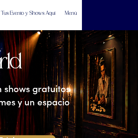
Tus Evento y Shows Aquí
Menú
rld
shows gratuitos
es y un espacio