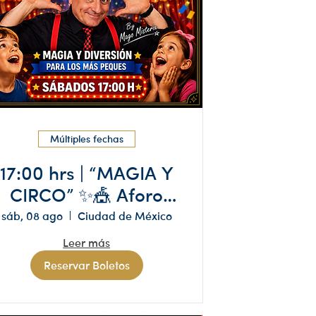
Múltiples fechas
17:00 hrs | “MAGIA Y
CIRCO” ✨🎪 Aforo
limitado, reserva solo
sáb, 08 ago
Ciudad de México
si tienes
Leer más
disponibilidad
Reservar Boletos