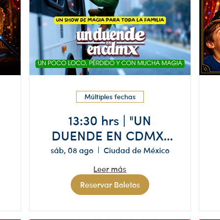
Múltiples fechas
13:30 hrs | "UN
DUENDE EN CDMX"
o
Aforo limitado,
sáb, 08 ago
Ciudad de México
reserva solo si tienes
Leer más
disponibilidad
Reservar Boletos