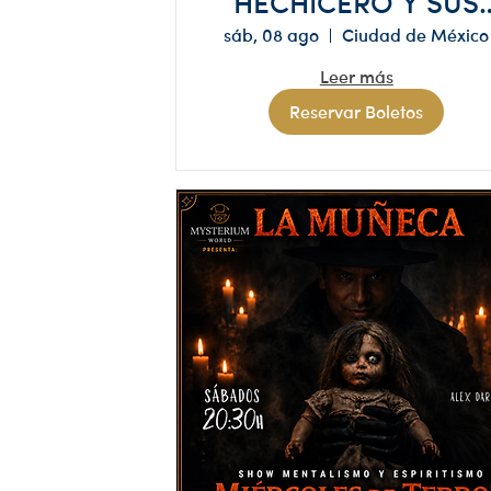
HECHICERO Y SUS
MAGILOCURAS"
sáb, 08 ago
Ciudad de México
Show de Magia
Leer más
INFANTIL
Reservar Boletos