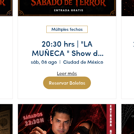
Múltiples fechas
20:30 hrs | "LA
MUÑECA " Show de
ESPIRITISMO Y
sáb, 08 ago
Ciudad de México
MISTERIO
Leer más
Reservar Boletos