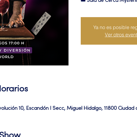
🎟 Sala de Cerca Myster
Ya no es posible reg
Ver otros even
Horarios
volución 10, Escandón I Secc, Miguel Hidalgo, 11800 Ciuda
l Show