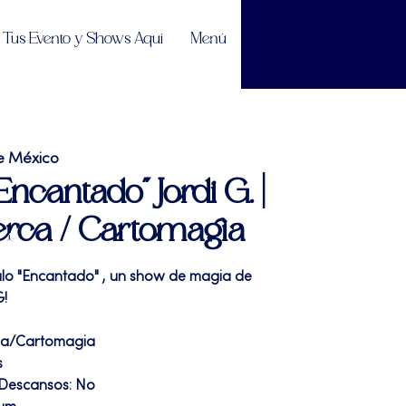
Tus Evento y Shows Aquí
Menú
e México
Encantado" Jordi G. |
erca / Cartomagia
ulo "Encantado" , un show de magia de
G!
ca/Cartomagia
s
 Descansos: No