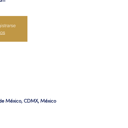
ium
istrarse
tos
d de México, CDMX, México