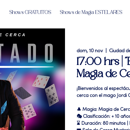
Shows GRATUITOS
Shows de Magia ESTELARES
dom, 10 nov
  |  
Ciudad d
17:00 hrs | "
Magia de C
¡Bienvenidos al espectác
cerca con el mago Jordi 
🎩 Magia: Magia de Cer
🎭 Clasificación: + 10 año
⌛ Duración: 80 minutos |