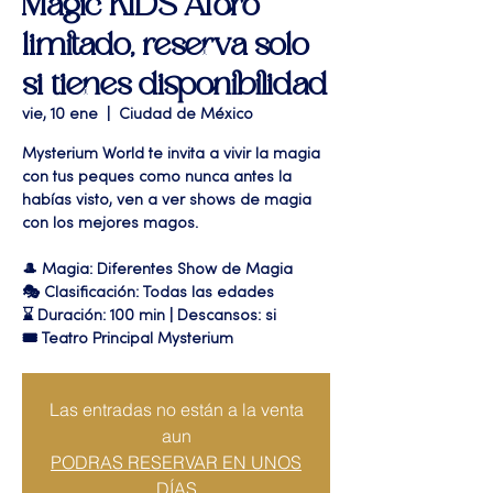
Magic KIDS Aforo
limitado, reserva solo
si tienes disponibilidad
vie, 10 ene
  |  
Ciudad de México
Mysterium World te invita a vivir la magia
con tus peques como nunca antes la
habías visto, ven a ver shows de magia
con los mejores magos.
🎩 Magia: Diferentes Show de Magia
🎭 Clasificación: Todas las edades
⌛ Duración: 100 min | Descansos: si
🎟 Teatro Principal Mysterium
Las entradas no están a la venta
aun
PODRAS RESERVAR EN UNOS
DÍAS