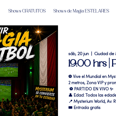
Shows GRATUITOS
Shows de Magia ESTELARES
sáb, 20 jun
  |  
Ciudad de
19:00 hrs | 
⚽ Vive el Mundial en Mys
2 metros, Zona VIP y pro
⚽️ PARTIDO EN VIVO ✨
👤 Edad: Todos las edad
📍 Mysterium World, Av. R
🎟️ Entrada gratis