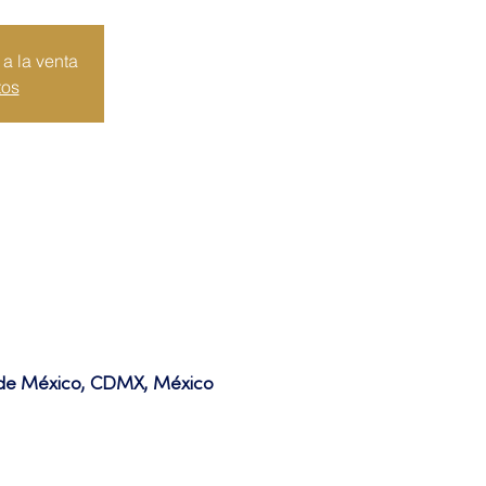
a la venta
tos
d de México, CDMX, México