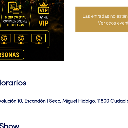
Las entradas no están 
Ver otros even
Horarios
volución 10, Escandón I Secc, Miguel Hidalgo, 11800 Ciuda
l Show