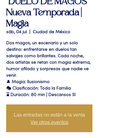
"DUELO DE MAGOS"
Nueva Temporada |
Magia
sáb, 04 jul
  |  
Ciudad de México
Dos magos, un escenario y un solo
destino: enfrentarse en duelos tan
salvajes como brillantes. Cada noche,
dos artistas se retan con magia extrema,
humor afilado y sorpresas que nadie ve
venir.
🎩 Magia: Ilusionismo
🎭 Clasificación: Toda la Familia
⌛ Duración: 80 min | Descansos SI
Las entradas no están a la venta
Ver otros eventos