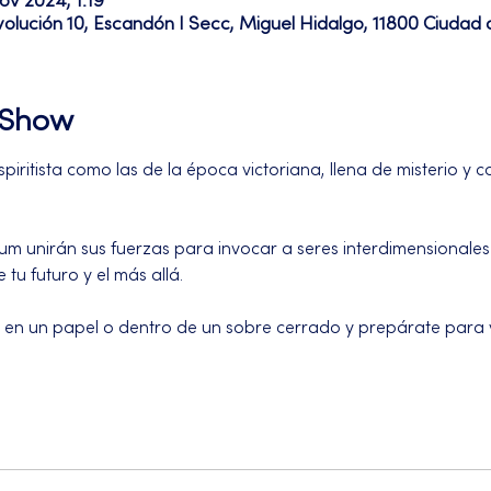
ov 2024, 1:19
volución 10, Escandón I Secc, Miguel Hidalgo, 11800 Ciuda
l Show
iritista como las de la época victoriana, llena de misterio y co
um unirán sus fuerzas para invocar a seres interdimensionales a
tu futuro y el más allá.
s en un papel o dentro de un sobre cerrado y prepárate para v