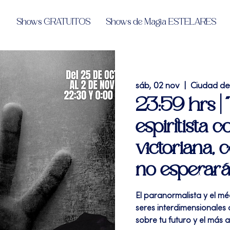
Shows GRATUITOS
Shows de Magia ESTELARES
sáb, 02 nov
  |  
Ciudad d
23:59 hrs | 
espiritista 
victoriana, 
no esperarás
El paranormalista y el m
seres interdimensionales 
sobre tu futuro y el más al