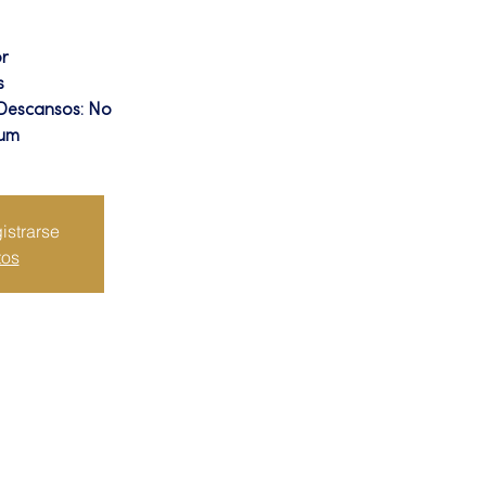
or
s
 Descansos: No
ium
istrarse
tos