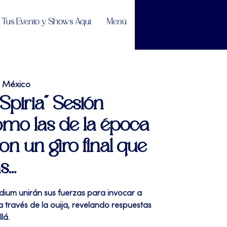
Tus Evento y Shows Aquí
Menú
e México
"Spiria" Sesión
como las de la época
con un giro final que
...
édium unirán sus fuerzas para invocar a
a través de la ouija, revelando respuestas
lá.