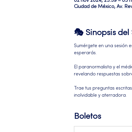
02 nov 2024, 23:59 – 03 n
Ciudad de México, Av. Re
🎭 Sinopsis de
Sumérgete en una sesión esp
esperarás.
El paranormalista y el médi
revelando respuestas sobre 
Trae tus preguntas escrita
inolvidable y aterradora.
Boletos