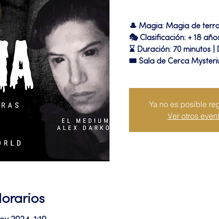
🎩 Magia: Magia de terr
🎭 Clasificación: + 18 año
⌛ Duración: 70 minutos |
🎟 Sala de Cerca Myster
Ya no es posible reg
Ver otros even
Horarios