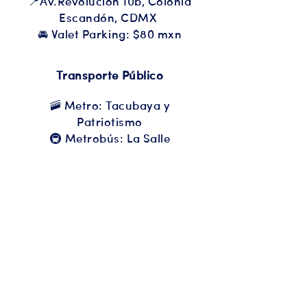
📍Av.Revolución 10b, Colonia
Escandón, CDMX
🚘 Valet Parking: $80 mxn
Transporte Público
🚠 Metro: Tacubaya y
Patriotismo
🚇 Metrobús: La Salle