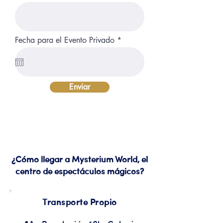
r
Fecha para el Evento Privado
*
e
q
u
i
r
Enviar
e
d
¿Cómo llegar a Mysterium World, el
centro de espectáculos mágicos?
Transporte Propio