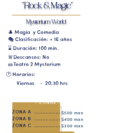
"Rock & Magic"
Mysterium World
🎩 Magia y Comedia
🎭 Clasificación: + 16 años
⌛ Duración: 100 min.
🚨Descansos: No
🎫Teatro 2 Mysterium
🕐 Horarios:
Viernes - 20:30 hrs
- ZONAS -
ZONA A ................
$500 mxn
ZONA B ................
$400 mxn
ZONA C ................
$300 mxn