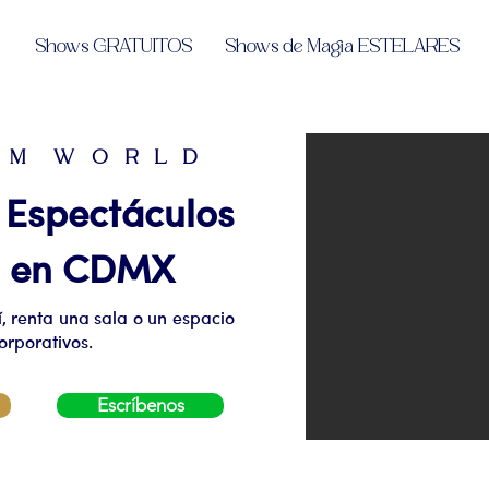
Shows GRATUITOS
Shows de Magia ESTELARES
U M W O R L D
spectáculos
on en CDMX
, renta una sala o un espacio
orporativos.
Escríbenos