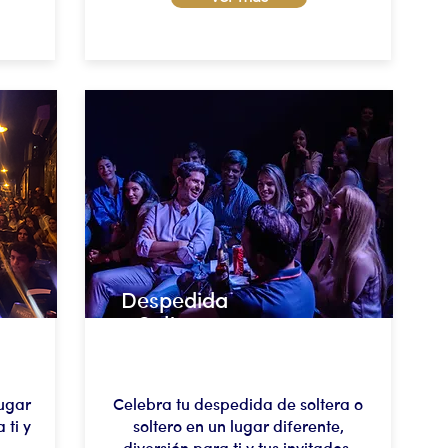
Despedida
Soltera
ugar
Celebra tu despedida de soltera o
 ti y
soltero en un lugar diferente,
diversión para ti y tus invitados.