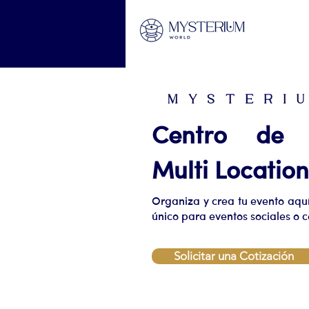
M Y S T E R I 
Centro de E
Multi Locati
Organiza y crea tu evento aquí
único para eventos sociales o c
Solicitar una Cotización