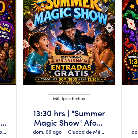
Múltiples fechas
13:30 hrs | "Summer
US
Magic Show" Aforo
"
limitado, reserva
Ciudad de México
dom, 09 ago
Ciudad de México
do