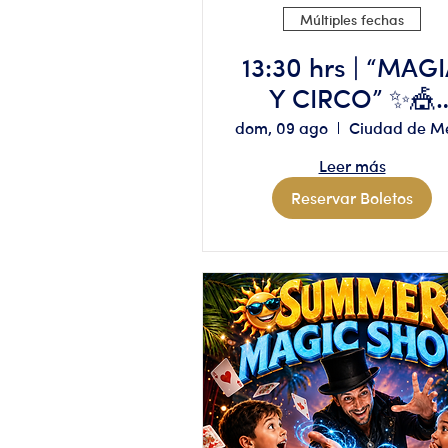
Múltiples fechas
13:30 hrs | “MAG
Y CIRCO” ✨🎪
Aforo limitado,
dom, 09 ago
reserva solo si
Leer más
tienes
Reservar Boletos
disponibilidad