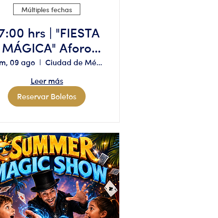
Múltiples fechas
7:00 hrs | "FIESTA
MÁGICA" Aforo
limitado, reserva
m, 09 ago
Ciudad de México
solo si tienes
Leer más
disponibilidad
Reservar Boletos