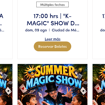
Múltiples fechas
IA
17:00 hrs | "K-
1
MAGIC" SHOW DE
MAGIA MUSICAL
Ciudad de México
dom, 09 ago
Ciudad de México
do
Aforo limitado,
Leer más
reserva solo si
Reservar Boletos
tienes
disponibilidad