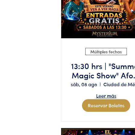
Múltiples fechas
13:30 hrs | "Summ
Magic Show" Aforo
limitado, reserv
sáb, 08 ago
solo si tienes
Leer más
disponibilidad
Reservar Boletos