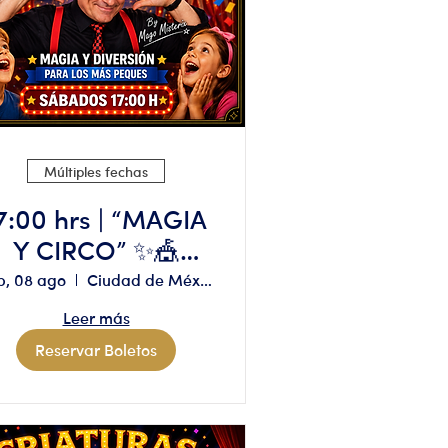
Múltiples fechas
7:00 hrs | “MAGIA
Y CIRCO” ✨🎪
Aforo limitado,
b, 08 ago
Ciudad de México
reserva solo si
Leer más
tienes
Reservar Boletos
disponibilidad