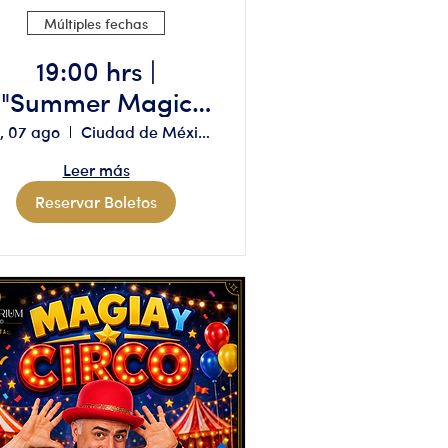
Múltiples fechas
19:00 hrs |
"Summer Magic
Show" Aforo
e, 07 ago
Ciudad de México
limitado, reserva
Leer más
solo si tienes
Reservar Boletos
disponibilidad