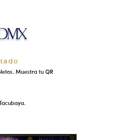
 CDMX
itado
oletos. Muestra tu QR
 Tacubaya.