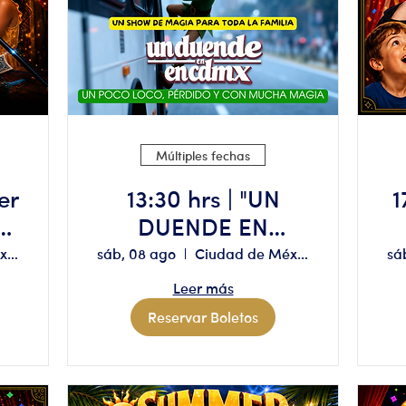
Múltiples fechas
er
13:30 hrs | "UN
1
DUENDE EN
a
CDMX" Aforo
Ciudad de México
sáb, 08 ago
Ciudad de México
sá
limitado, reserva
Leer más
solo si tienes
Reservar Boletos
disponibilidad