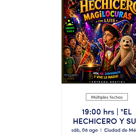
Múltiples fechas
19:00 hrs | "EL
HECHICERO Y S
MAGILOCURAS
sáb, 08 ago