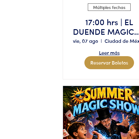
Múltiples fechas
17:00 hrs | EL
DUENDE MAGICO
Aforo limitado,
vie, 07 ago
reserva solo si
Leer más
tienes
Reservar Boletos
disponibilidad