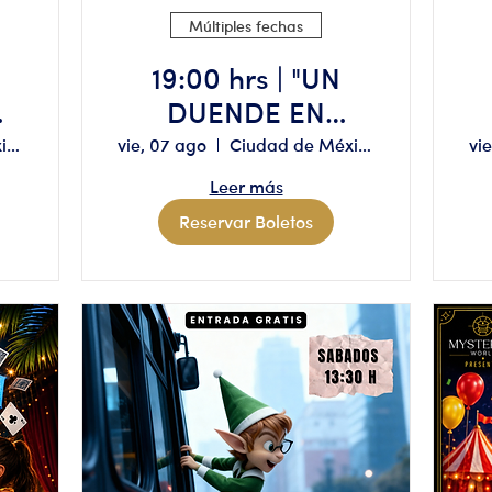
Múltiples fechas
19:00 hrs | "UN
 "
DUENDE EN
CDMX" Aforo
Ciudad de México
vie, 07 ago
Ciudad de México
vi
limitado, reserva
Leer más
solo si tienes
Reservar Boletos
disponibilidad