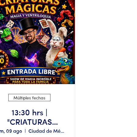
Múltiples fechas
13:30 hrs |
"CRIATURAS
MÁGICAS" Aforo
m, 09 ago
Ciudad de México