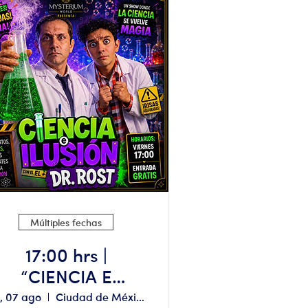
Múltiples fechas
17:00 hrs |
“CIENCIA E
ILUSION CON EL
e, 07 ago
Ciudad de México