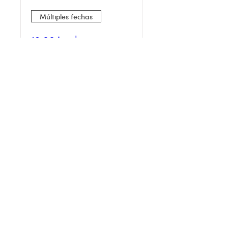
Múltiples fechas
19:00 hrs |
"Encantado" Jordi G. |
Magia de Cerca /
Cartomagia y Humor
sáb, 22 ago
Leer más
Reservar Boletos