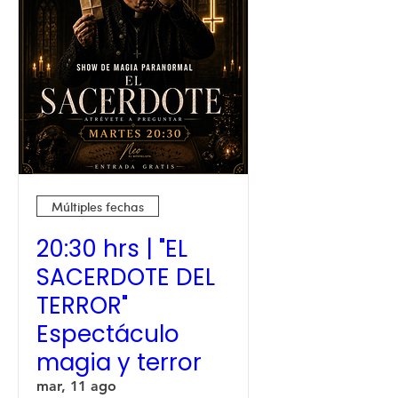
Múltiples fechas
20:30 hrs | "EL
SACERDOTE DEL
TERROR"
Espectáculo
magia y terror
mar, 11 ago