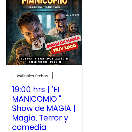
Múltiples fechas
19:00 hrs | "EL
MANICOMIO "
Show de MAGIA |
Magia, Terror y
comedia