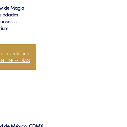
ow de Magia
as edades
ansos: si
rium
 a la venta aun
EN UNOS DÍAS
dad de México, CDMX,