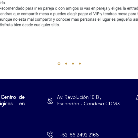
 Centro de
Av. Revolución 10 B ,
ágicos en
Escandón - Condesa CDMX
+52 55 2492 2168