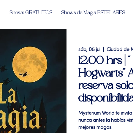
Shows GRATUITOS
Shows de Magia ESTELARES
sáb, 05 jul
  |  
Ciudad de 
12:00 hrs | 
Hogwarts" A
reserva solo
disponibilid
Mysterium World te invita
nunca antes la habías vi
mejores magos.