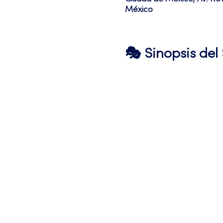
México
🎭 Sinopsis de