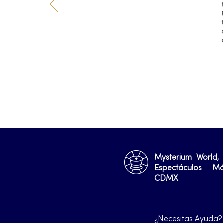
Mysterium World,
Espectáculos M
CDMX
¿Necesitas Ayuda?