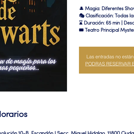
🎩 Magia: Diferentes Sh
🎭 Clasificación: Todas l
⌛ Duración: 65 min | Desc
🎟 Teatro Principal Myste
Las entradas no están
PODRAS RESERVAR 
Horarios
volución 10-B, Escandón I Secc, Miguel Hidalgo, 11800 Ciu