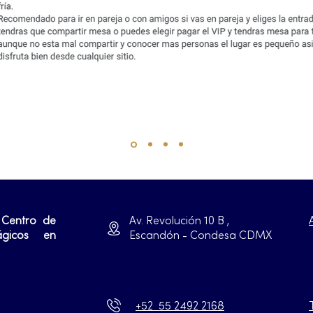
 Centro de
Av. Revolución 10 B ,
ágicos en
Escandón - Condesa CDMX
+52 55 2492 2168