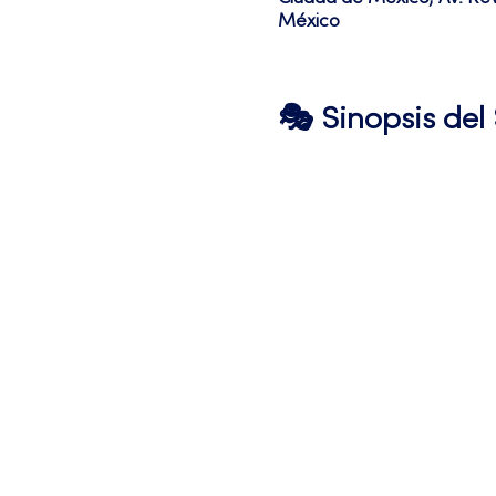
México
🎭 Sinopsis de