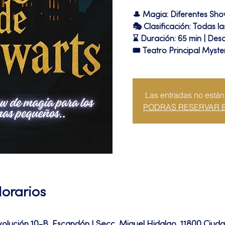
🎩 Magia: Diferentes Sh
🎭 Clasificación: Todas l
⌛ Duración: 65 min | Desc
🎟 Teatro Principal Myste
Las entradas no están
PODRAS RESERVAR 
Horarios
volución 10-B, Escandón I Secc, Miguel Hidalgo, 11800 Ciu