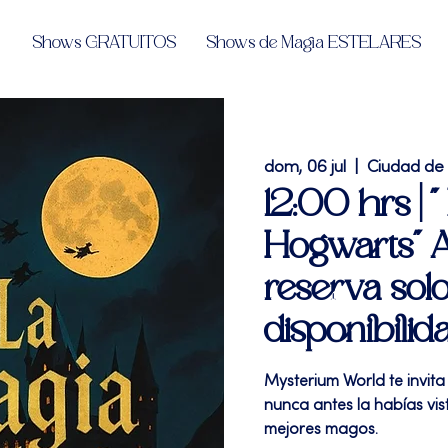
Shows GRATUITOS
Shows de Magia ESTELARES
dom, 06 jul
  |  
Ciudad de
12:00 hrs | 
Hogwarts" A
reserva solo
disponibilid
Mysterium World te invita
nunca antes la habías vi
mejores magos.