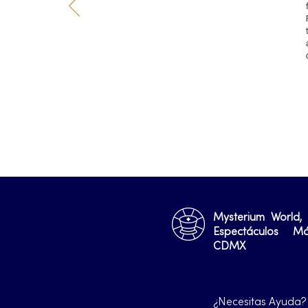
Mysterium World,
Espectáculos M
CDMX
¿Necesitas Ayuda?