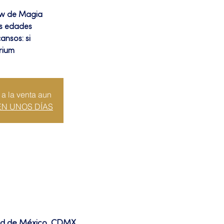
ow de Magia
as edades
ansos: si
rium
 a la venta aun
EN UNOS DÍAS
dad de México, CDMX,