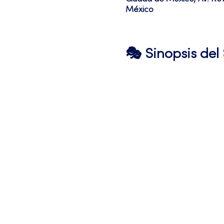
México
🎭 Sinopsis de