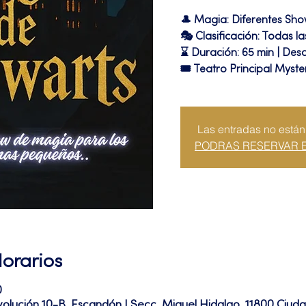
🎩 Magia: Diferentes Sh
🎭 Clasificación: Todas l
⌛ Duración: 65 min | Desc
🎟 Teatro Principal Myste
Las entradas no están
PODRAS RESERVAR 
Horarios
0
volución 10-B, Escandón I Secc, Miguel Hidalgo, 11800 Ciu