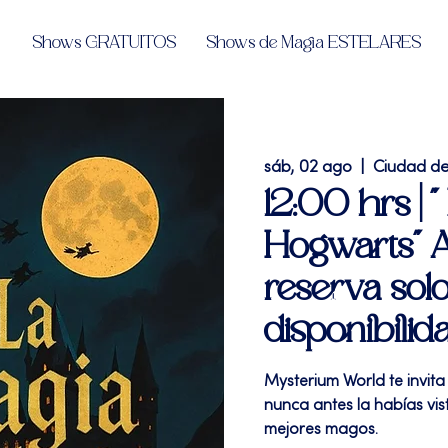
Shows GRATUITOS
Shows de Magia ESTELARES
sáb, 02 ago
  |  
Ciudad d
12:00 hrs | 
Hogwarts" A
reserva solo
disponibilid
Mysterium World te invita
nunca antes la habías vi
mejores magos.