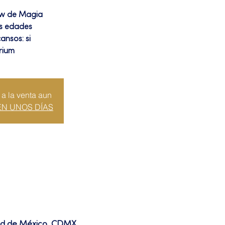
ow de Magia
as edades
ansos: si
rium
 a la venta aun
EN UNOS DÍAS
dad de México, CDMX,