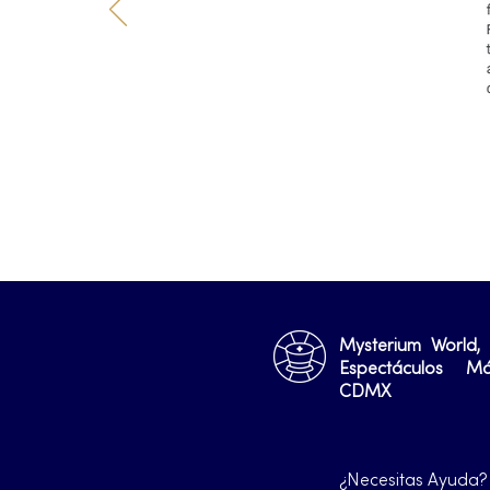
Mysterium World,
Espectáculos M
CDMX
¿Necesitas Ayuda?