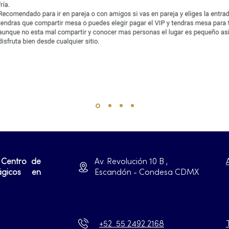
 Centro de
Av. Revolución 10 B ,
ágicos en
Escandón - Condesa CDMX
+52 55 2492 2168