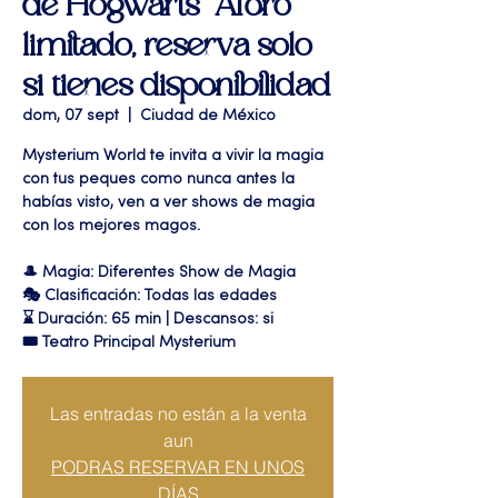
de Hogwarts" Aforo
limitado, reserva solo
si tienes disponibilidad
dom, 07 sept
  |  
Ciudad de México
Mysterium World te invita a vivir la magia
con tus peques como nunca antes la
habías visto, ven a ver shows de magia
con los mejores magos.
🎩 Magia: Diferentes Show de Magia
🎭 Clasificación: Todas las edades
⌛ Duración: 65 min | Descansos: si
🎟 Teatro Principal Mysterium
Las entradas no están a la venta
aun
PODRAS RESERVAR EN UNOS
DÍAS