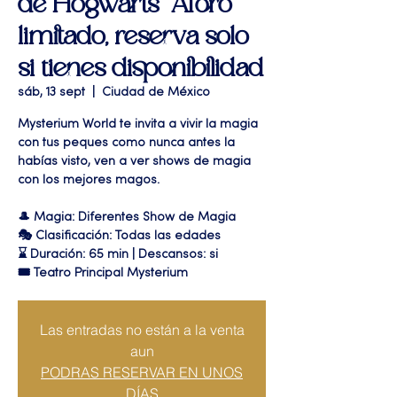
de Hogwarts" Aforo
limitado, reserva solo
si tienes disponibilidad
sáb, 13 sept
  |  
Ciudad de México
Mysterium World te invita a vivir la magia
con tus peques como nunca antes la
habías visto, ven a ver shows de magia
con los mejores magos.
🎩 Magia: Diferentes Show de Magia
🎭 Clasificación: Todas las edades
⌛ Duración: 65 min | Descansos: si
🎟 Teatro Principal Mysterium
Las entradas no están a la venta
aun
PODRAS RESERVAR EN UNOS
DÍAS