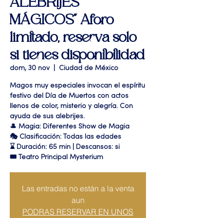
ALEBRIJES
MÁGICOS" Aforo
limitado, reserva solo
si tienes disponibilidad
dom, 30 nov
  |  
Ciudad de México
Magos muy especiales invocan el espíritu
festivo del Día de Muertos con actos
llenos de color, misterio y alegría. Con
ayuda de sus alebrijes.
🎩 Magia: Diferentes Show de Magia
🎭 Clasificación: Todas las edades
⌛ Duración: 65 min | Descansos: si
🎟 Teatro Principal Mysterium
Las entradas no están a la venta
aun
PODRAS RESERVAR EN UNOS