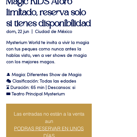
Magic KIDS Aforo
limitado, reserva solo
si tienes disponibilidad
dom, 22 jun
  |  
Ciudad de México
Mysterium World te invita a vivir la magia
con tus peques como nunca antes la
habías visto, ven a ver shows de magia
con los mejores magos.
🎩 Magia: Diferentes Show de Magia
🎭 Clasificación: Todas las edades
⌛ Duración: 65 min | Descansos: si
🎟 Teatro Principal Mysterium
Las entradas no están a la venta
aun
PODRAS RESERVAR EN UNOS
DÍAS