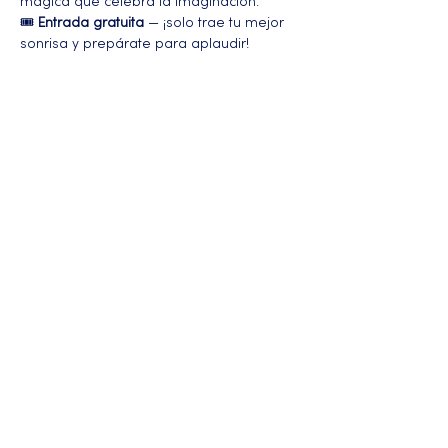
mágica que celebra la imaginación.
🎟️ 
Entrada gratuita
 — ¡solo trae tu mejor 
sonrisa y prepárate para aplaudir!