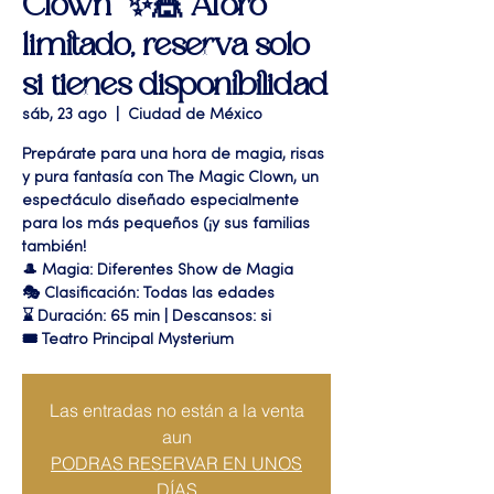
Clown” ✨🎪 Aforo
limitado, reserva solo
si tienes disponibilidad
sáb, 23 ago
  |  
Ciudad de México
Prepárate para una hora de magia, risas
y pura fantasía con The Magic Clown, un
espectáculo diseñado especialmente
para los más pequeños (¡y sus familias
también!
🎩 Magia: Diferentes Show de Magia
🎭 Clasificación: Todas las edades
⌛ Duración: 65 min | Descansos: si
🎟 Teatro Principal Mysterium
Las entradas no están a la venta
aun
PODRAS RESERVAR EN UNOS
DÍAS