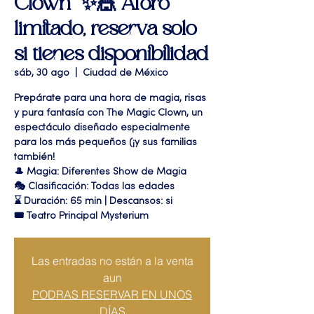
Clown” ✨🎪 Aforo
limitado, reserva solo
si tienes disponibilidad
sáb, 30 ago
  |  
Ciudad de México
Prepárate para una hora de magia, risas
y pura fantasía con The Magic Clown, un
espectáculo diseñado especialmente
para los más pequeños (¡y sus familias
también!
🎩 Magia: Diferentes Show de Magia
🎭 Clasificación: Todas las edades
⌛ Duración: 65 min | Descansos: si
🎟 Teatro Principal Mysterium
Las entradas no están a la venta
aun
PODRAS RESERVAR EN UNOS
DÍAS