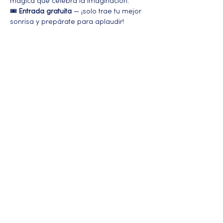
mágica que celebra la imaginación.
🎟️ 
Entrada gratuita
 — ¡solo trae tu mejor 
sonrisa y prepárate para aplaudir!