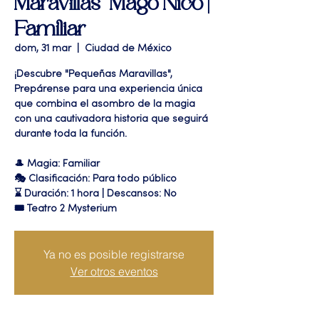
Maravillas" Mago Nico |
Familiar
dom, 31 mar
  |  
Ciudad de México
¡Descubre "Pequeñas Maravillas",
Prepárense para una experiencia única
que combina el asombro de la magia
con una cautivadora historia que seguirá
durante toda la función.
🎩 Magia: Familiar
🎭 Clasificación: Para todo público
⌛ Duración: 1 hora | Descansos: No
🎟 Teatro 2 Mysterium
Ya no es posible registrarse
Ver otros eventos