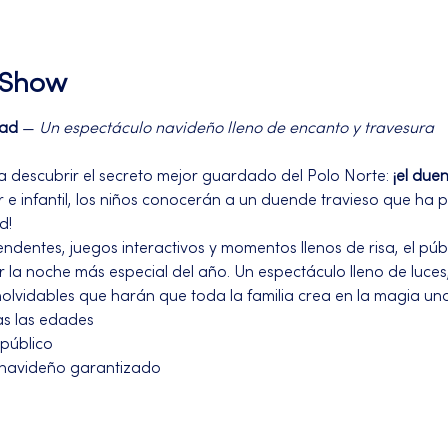
l Show
dad
 — 
Un espectáculo navideño lleno de encanto y travesura
a descubrir el secreto mejor guardado del Polo Norte: 
¡el due
r e infantil, los niños conocerán a un duende travieso que ha p
d!
ndentes, juegos interactivos y momentos llenos de risa, el pú
 la noche más especial del año. Un espectáculo lleno de luces
olvidables que harán que toda la familia crea en la magia un
as las edades
 público 
u navideño garantizado