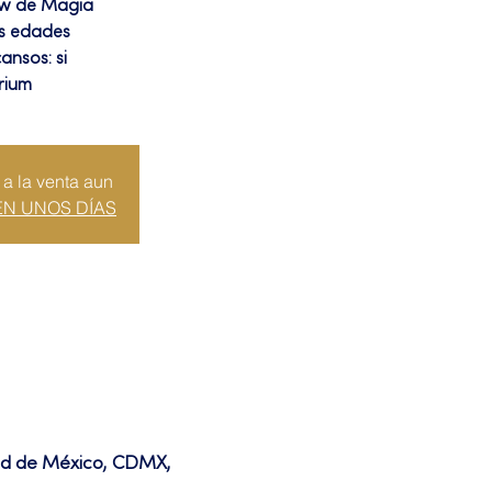
ow de Magia
as edades
ansos: si
rium
 a la venta aun
EN UNOS DÍAS
dad de México, CDMX,