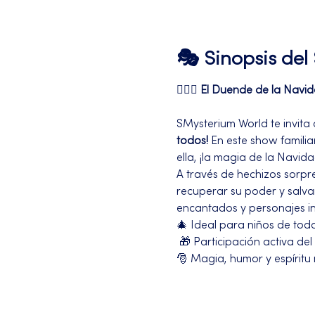
🎭 Sinopsis de
🧝‍♂️✨ 
El Duende de la Navi
SMysterium World te invita 
todos!
 En este show familia
ella, ¡la magia de la Navida
A través de hechizos sorpre
recuperar su poder y salvar
encantados y personajes in
🎄 Ideal para niños de tod
 🎁 Participación activa del
🎅 Magia, humor y espírit
Más