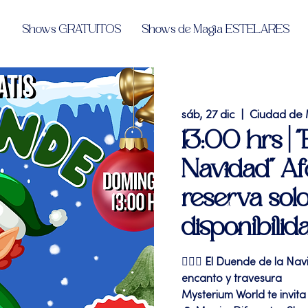
Shows GRATUITOS
Shows de Magia ESTELARES
sáb, 27 dic
  |  
Ciudad de
13:00 hrs | 
Navidad" Afo
reserva solo
disponibilid
🧝‍♂️✨ El Duende de la N
encanto y travesura
Mysterium World te invita