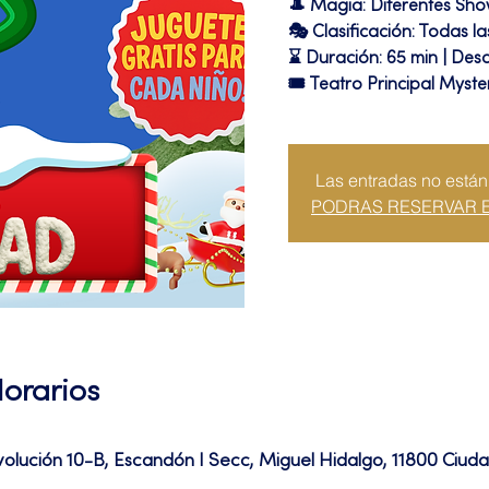
🎩 Magia: Diferentes Sh
🎭 Clasificación: Todas l
⌛ Duración: 65 min | Desc
🎟 Teatro Principal Myste
Las entradas no están
PODRAS RESERVAR 
Horarios
volución 10-B, Escandón I Secc, Miguel Hidalgo, 11800 Ciu