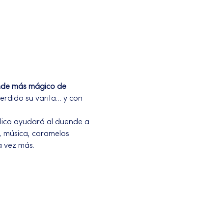
nde más mágico de 
erdido su varita… y con 
blico ayudará al duende a 
, música, caramelos 
a vez más.