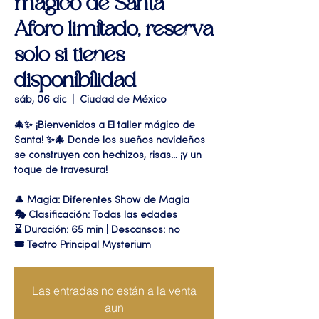
mágico de Santa"
Aforo limitado, reserva
solo si tienes
disponibilidad
sáb, 06 dic
  |  
Ciudad de México
🎄✨ ¡Bienvenidos a El taller mágico de
Santa! ✨🎄 Donde los sueños navideños
se construyen con hechizos, risas… ¡y un
toque de travesura!
🎩 Magia: Diferentes Show de Magia
🎭 Clasificación: Todas las edades
⌛ Duración: 65 min | Descansos: no
🎟 Teatro Principal Mysterium
Las entradas no están a la venta
aun