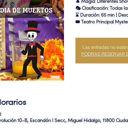
🎩 Magia: Diferentes Sh
🎭 Clasificación: Todas l
⌛ Duración: 65 min | Desc
🎟 Teatro Principal Myste
Las entradas no están
PODRAS RESERVAR 
Horarios
0
volución 10-B, Escandón I Secc, Miguel Hidalgo, 11800 Ciu