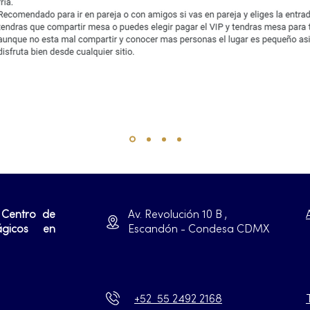
 Centro de
Av. Revolución 10 B ,
ágicos en
Escandón - Condesa CDMX
+52 55 2492 2168