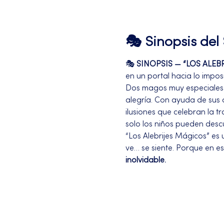
🎭 Sinopsis de
🎭 
SINOPSIS — “LOS ALEB
en un portal hacia lo impos
Dos magos muy especiales in
alegría. Con ayuda de sus a
ilusiones que celebran la t
solo los niños pueden descu
“Los Alebrijes Mágicos” es 
ve… se siente. Porque en est
inolvidable.