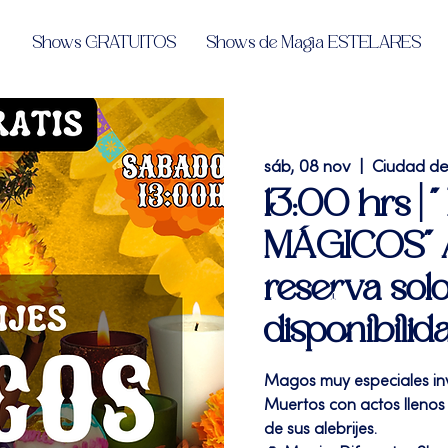
Shows GRATUITOS
Shows de Magia ESTELARES
sáb, 08 nov
  |  
Ciudad d
13:00 hrs |
MÁGICOS" Af
reserva solo
disponibilid
Magos muy especiales invo
Muertos con actos llenos 
de sus alebrijes.