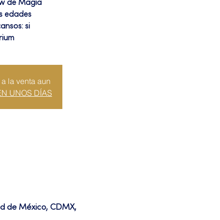
ow de Magia
as edades
ansos: si
rium
 a la venta aun
EN UNOS DÍAS
dad de México, CDMX,