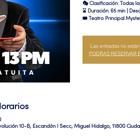
🎭 Clasificación: Todas l
⌛ Duración: 65 min | Des
🎟 Teatro Principal Myste
Las entradas no están
PODRAS RESERVAR 
Horarios
0
volución 10-B, Escandón I Secc, Miguel Hidalgo, 11800 Ciu