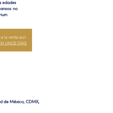
as edades
cansos: no
rium
 a la venta aun
EN UNOS DÍAS
dad de México, CDMX,