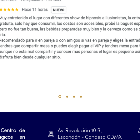
 Centro de
Av. Revolución 10 B ,
ágicos en
Escandón - Condesa CDMX