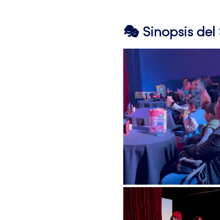
🎭 Sinopsis de