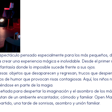
espectáculo pensado especialmente para los más pequeños, don
 crear una experiencia mágica e inolvidable. Desde el primer 
ntasía donde lo imposible sucede frente a sus ojos.
esas: objetos que desaparecen y regresan, trucos que despiert
 de humor que provocan risas contagiosas. Aquí, los niños n
tiéndose en parte de la magia.
señada para despertar la imaginación y el asombro de los má
utan de un ambiente encantador, cómodo y familiar. Open Mag
rtido, una tarde de sonrisas, asombro y unión familiar.