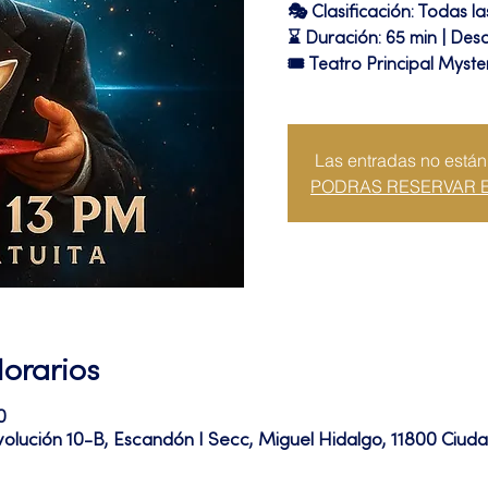
🎭 Clasificación: Todas l
⌛ Duración: 65 min | Des
🎟 Teatro Principal Myste
Las entradas no están
PODRAS RESERVAR 
Horarios
0
volución 10-B, Escandón I Secc, Miguel Hidalgo, 11800 Ciu