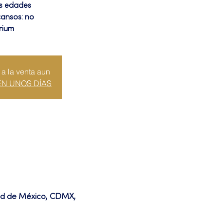
as edades
cansos: no
rium
 a la venta aun
EN UNOS DÍAS
dad de México, CDMX,