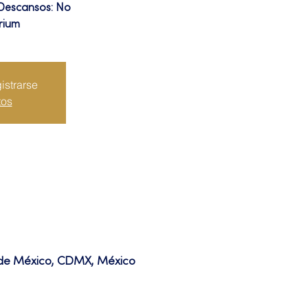
 Descansos: No
rium
istrarse
tos
d de México, CDMX, México