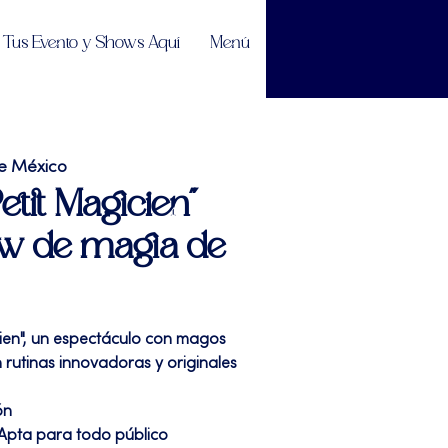
Tus Evento y Shows Aquí
Menú
e México
etit Magicien"
ow de magia de
cien", un espectáculo con magos
rutinas innovadoras y originales
ón
 | Apta para todo público