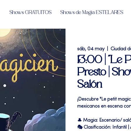
Shows GRATUITOS
Shows de Magia ESTELARES
sáb, 04 may
  |  
Ciudad d
13:00 | "Le P
Presto | Sh
Salón
¡Descubre "Le petit magi
mexicanos en escena con 
🎩 Magia: Escenario/ sal
🎭 Clasificación: Infantil