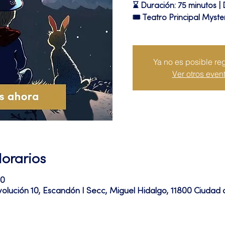
⌛ Duración: 75 minutos |
🎟 Teatro Principal Myste
Ya no es posible reg
Ver otros even
Horarios
20
volución 10, Escandón I Secc, Miguel Hidalgo, 11800 Ciuda