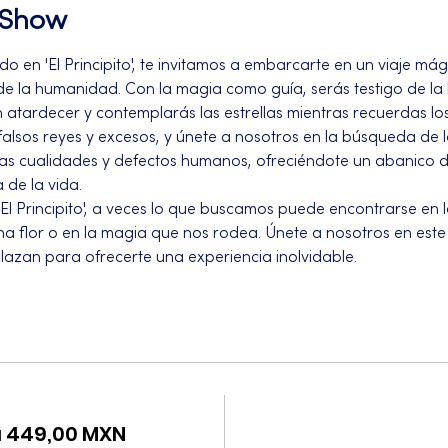
l Show
o en 'El Principito', te invitamos a embarcarte en un viaje mág
 la humanidad. Con la magia como guía, serás testigo de la b
n atardecer y contemplarás las estrellas mientras recuerdas los
falsos reyes y excesos, y únete a nosotros en la búsqueda de
las cualidades y defectos humanos, ofreciéndote un abanico 
 de la vida.
l Principito', a veces lo que buscamos puede encontrarse en l
a flor o en la magia que nos rodea. Únete a nosotros en este 
relazan para ofrecerte una experiencia inolvidable.
a 449,00 MXN