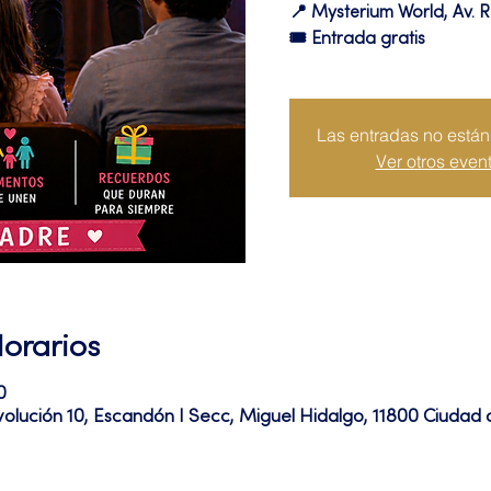
📍 Mysterium World, Av. R
🎟️ Entrada gratis
Las entradas no están 
Ver otros even
Horarios
0
volución 10, Escandón I Secc, Miguel Hidalgo, 11800 Ciuda