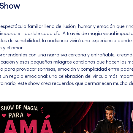
l Show
pectáculo familiar lleno de ilusión, humor y emoción que ri
mposible… posible cada día. A través de magia visual impactan
s de sensibilidad, la audiencia vivirá una experiencia dond
 y el amor.
orprendentes con una narrativa cercana y entrañable, creand
edicación y esos pequeños milagros cotidianos que hacen las m
 para provocar sonrisas, emoción y complicidad entre padres
 un regalo emocional: una celebración del vínculo más impor
dinario, este show crea recuerdos que permanecen mucho d