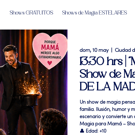
Shows GRATUITOS
Shows de Magia ESTELARES
dom, 10 may
  |  
Ciudad 
13:30 hrs |
Show de Ma
DE LA MA
Un show de magia pensa
familia. Ilusión, humor y
escenario y convierte un 
Magia para Mamá – Sho
👤 Edad: +10