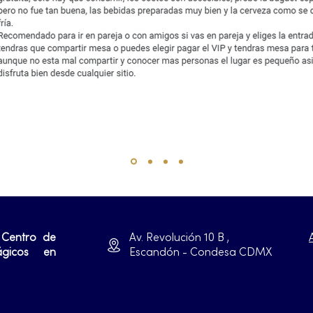
 Centro de
Av. Revolución 10 B ,
ágicos en
Escandón - Condesa CDMX