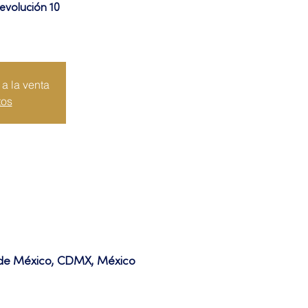
evolución 10
a la venta
tos
d de México, CDMX, México