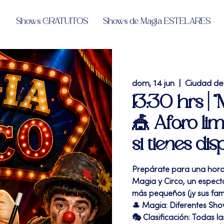
Shows GRATUITOS
Shows de Magia ESTELARES
dom, 14 jun
  |  
Ciudad de
13:30 hrs |
🎪 Aforo lim
si tienes dis
Prepárate para una hora 
Magia y Circo, un espect
más pequeños (¡y sus fami
🎩 Magia: Diferentes Sh
🎭 Clasificación: Todas l