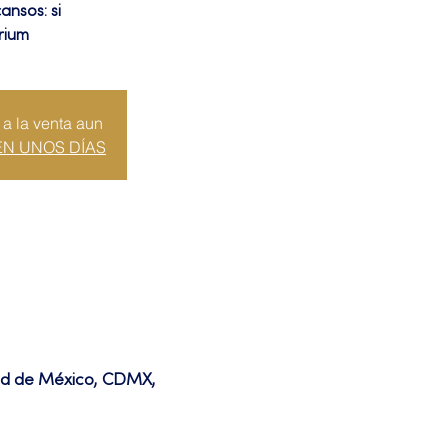
ansos: si
rium
 a la venta aun
EN UNOS DÍAS
dad de México, CDMX,