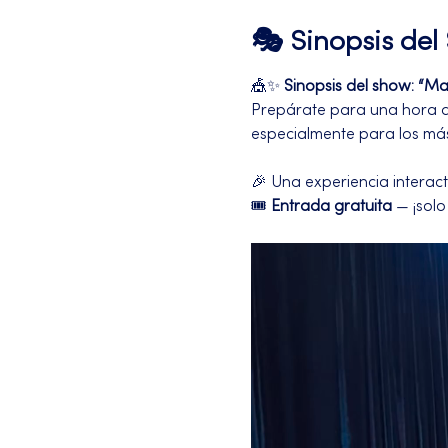
🎭 Sinopsis de
🎪✨ 
Sinopsis del show: “Ma
Prepárate para una hora de
especialmente para los más 
🎉 Una experiencia interact
🎟️ 
Entrada gratuita
 — ¡sol