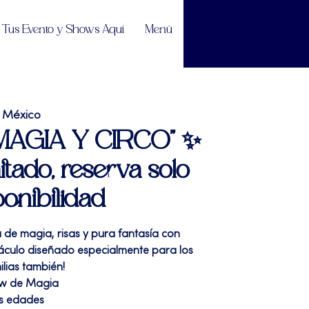
Tus Evento y Shows Aquí
Menú
 México
 “MAGIA Y CIRCO” ✨
itado, reserva solo
ponibilidad
de magia, risas y pura fantasía con
áculo diseñado especialmente para los
lias también!
ow de Magia
as edades