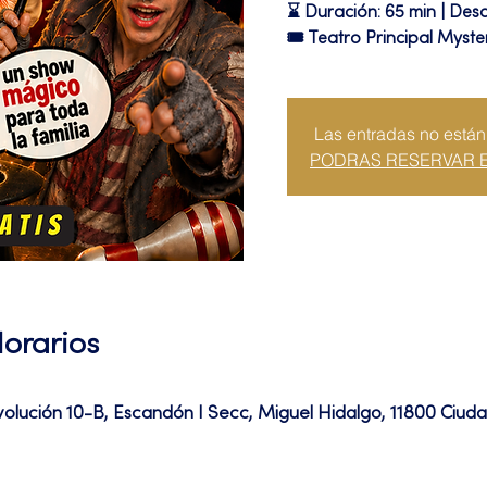
⌛ Duración: 65 min | Desc
🎟 Teatro Principal Myste
Las entradas no están
PODRAS RESERVAR 
Horarios
volución 10-B, Escandón I Secc, Miguel Hidalgo, 11800 Ciu