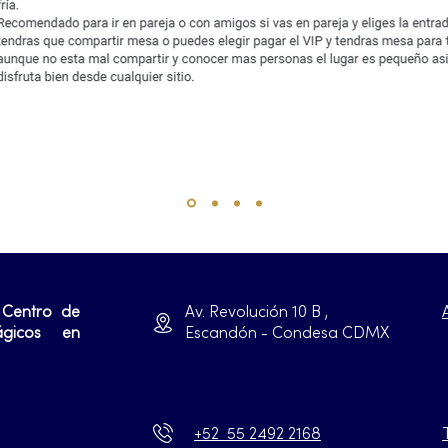
 Centro de
Av. Revolución 10 B ,
ágicos en
Escandón - Condesa CDMX
+52 55 2492 2168