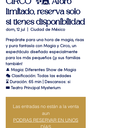
CIRCO” ✨🎪 Aforo
limitado, reserva solo
si tienes disponibilidad
dom, 12 jul
  |  
Ciudad de México
Prepárate para una hora de magia, risas
y pura fantasía con Magia y Circo, un
espectáculo diseñado especialmente
para los más pequeños (¡y sus familias
también!
🎩 Magia: Diferentes Show de Magia
🎭 Clasificación: Todas las edades
⌛ Duración: 65 min | Descansos: si
🎟 Teatro Principal Mysterium
Las entradas no están a la venta
aun
PODRAS RESERVAR EN UNOS
DÍAS