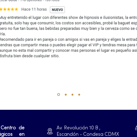
 Centro de
Av. Revolución 10 B ,
ágicos en
Escandón - Condesa CDMX