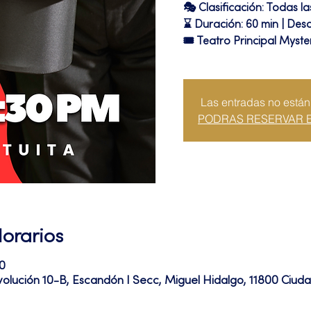
🎭 Clasificación: Todas l
⌛ Duración: 60 min | Des
🎟 Teatro Principal Myste
Las entradas no están
PODRAS RESERVAR 
Horarios
0
volución 10-B, Escandón I Secc, Miguel Hidalgo, 11800 Ciu