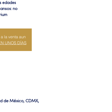
as edades
cansos: no
rium
 a la venta aun
EN UNOS DÍAS
dad de México, CDMX,