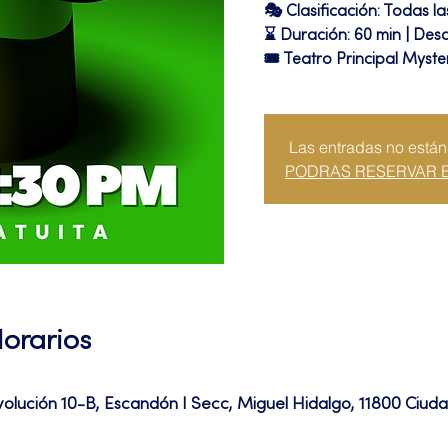
🎭 Clasificación: Todas l
⌛ Duración: 60 min | Des
🎟 Teatro Principal Myste
Las entradas no están
PODRAS RESERVAR 
Horarios
volución 10-B, Escandón I Secc, Miguel Hidalgo, 11800 Ciu