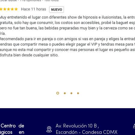
 Centro de
Av. Revolución 10 B ,
ágicos en
Escandón - Condesa CDMX