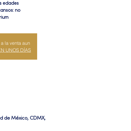
as edades
cansos: no
rium
 a la venta aun
EN UNOS DÍAS
dad de México, CDMX,