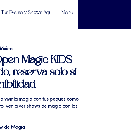
Tus Evento y Shows Aquí
Menú
México
 Open Magic KIDS
do, reserva solo si
nibilidad
 a vivir la magia con tus peques como
sto, ven a ver shows de magia con los
ow de Magia