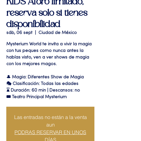
KIDS Aforo limitado,
reserva solo si tienes
disponibilidad
sáb, 06 sept
  |  
Ciudad de México
Mysterium World te invita a vivir la magia
con tus peques como nunca antes la
habías visto, ven a ver shows de magia
con los mejores magos.
🎩 Magia: Diferentes Show de Magia
🎭 Clasificación: Todas las edades
⌛ Duración: 60 min | Descansos: no
🎟 Teatro Principal Mysterium
Las entradas no están a la venta
aun
PODRAS RESERVAR EN UNOS
DÍAS