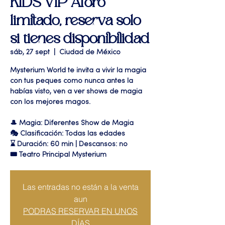
KIDS VIP Aforo
limitado, reserva solo
si tienes disponibilidad
sáb, 27 sept
  |  
Ciudad de México
Mysterium World te invita a vivir la magia
con tus peques como nunca antes la
habías visto, ven a ver shows de magia
con los mejores magos.
🎩 Magia: Diferentes Show de Magia
🎭 Clasificación: Todas las edades
⌛ Duración: 60 min | Descansos: no
🎟 Teatro Principal Mysterium
Las entradas no están a la venta
aun
PODRAS RESERVAR EN UNOS
DÍAS