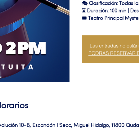
🎭 Clasificación: Todas l
⌛ Duración: 100 min | Des
🎟 Teatro Principal Myste
Las entradas no están
PODRAS RESERVAR 
Horarios
volución 10-B, Escandón I Secc, Miguel Hidalgo, 11800 Ciu