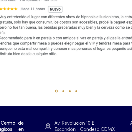
 Centro de
Av. Revolución 10 B ,
ágicos en
Escandón - Condesa CDMX