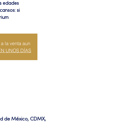
as edades
cansos: si
rium
 a la venta aun
EN UNOS DÍAS
dad de México, CDMX,