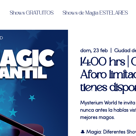
Shows GRATUITOS
Shows de Magia ESTELARES
dom, 23 feb
  |  
Ciudad d
14:00 hrs |
Aforo limita
tienes dispo
Mysterium World te invita
nunca antes la habías vi
mejores magos.
🎩 Magia: Diferentes Sh