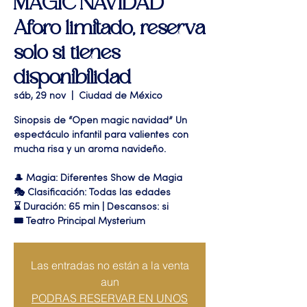
MAGIC NAVIDAD"
Aforo limitado, reserva
solo si tienes
disponibilidad
sáb, 29 nov
  |  
Ciudad de México
Sinopsis de “Open magic navidad” Un
espectáculo infantil para valientes con
mucha risa y un aroma navideño.
🎩 Magia: Diferentes Show de Magia
🎭 Clasificación: Todas las edades
⌛ Duración: 65 min | Descansos: si
🎟 Teatro Principal Mysterium
Las entradas no están a la venta
aun
PODRAS RESERVAR EN UNOS