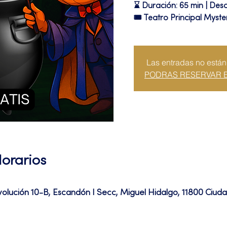
⌛ Duración: 65 min | Desc
🎟 Teatro Principal Myste
Las entradas no están
PODRAS RESERVAR 
Horarios
volución 10-B, Escandón I Secc, Miguel Hidalgo, 11800 Ciu