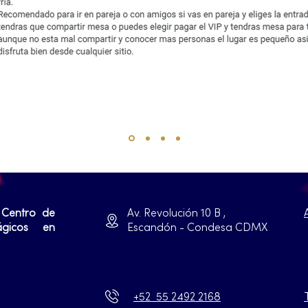
 Centro de
Av. Revolución 10 B ,
ágicos en
Escandón - Condesa CDMX
+52 55 2492 2168