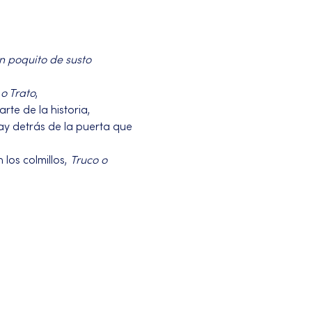
n poquito de susto
o Trato
, 
te de la historia, 
y detrás de la puerta que 
os colmillos, 
Truco o 