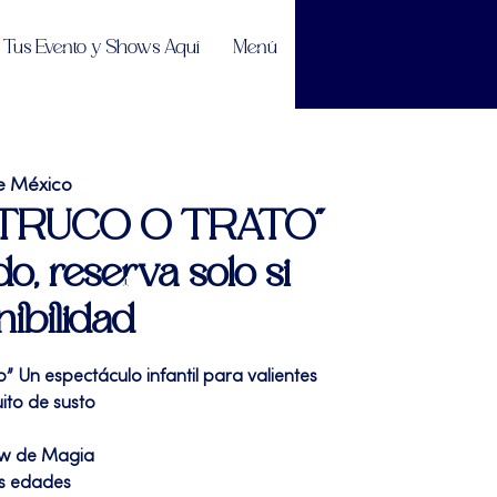
Tus Evento y Shows Aquí
Menú
e México
| "TRUCO O TRATO"
do, reserva solo si
nibilidad
o” Un espectáculo infantil para valientes
ito de susto
ow de Magia
as edades