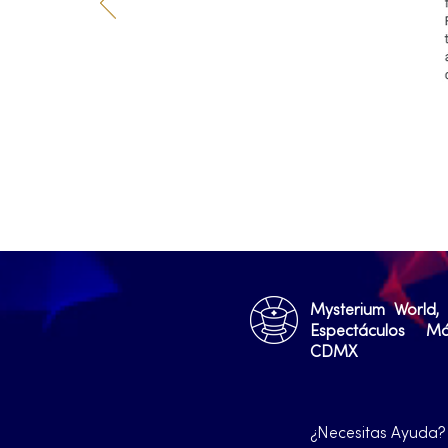
Mysterium World,
Espectáculos M
CDMX
¿Necesitas Ayuda?