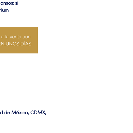
ansos: si
rium
 a la venta aun
EN UNOS DÍAS
dad de México, CDMX,