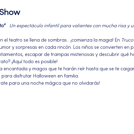
l Show
to”
Un espectáculo infantil para valientes con mucha risa y u
el teatro se llena de sombras... ¡comienza la magia! En 
Truco 
or y sorpresas en cada rincón. Los niños se convierten en par
amientos, escapar de trampas misteriosas y descubrir qué ha
trato? ¡Aquí todo es posible!
a encantada y magos que te harán reír hasta que se te caigan l
a para disfrutar Halloween en familia.
árate para una noche mágica que no olvidarás!