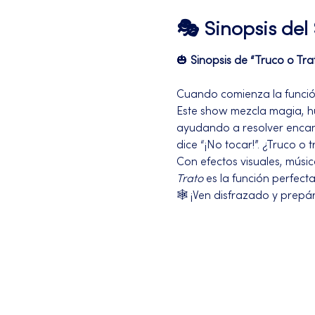
🎭 Sinopsis de
🎃 
Sinopsis de “Truco o Tra
Cuando comienza la función 
Este show mezcla magia, hum
ayudando a resolver encant
dice “¡No tocar!”. ¿Truco o 
Con efectos visuales, músic
Trato
 es la función perfect
🕸️ ¡Ven disfrazado y prep