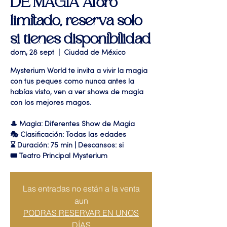
DE MAGIA Aforo
limitado, reserva solo
si tienes disponibilidad
dom, 28 sept
  |  
Ciudad de México
Mysterium World te invita a vivir la magia
con tus peques como nunca antes la
habías visto, ven a ver shows de magia
con los mejores magos.
🎩 Magia: Diferentes Show de Magia
🎭 Clasificación: Todas las edades
⌛ Duración: 75 min | Descansos: si
🎟 Teatro Principal Mysterium
Las entradas no están a la venta
aun
PODRAS RESERVAR EN UNOS
DÍAS