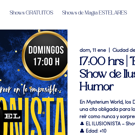
Shows GRATUITOS
Shows de Magia ESTELARES
dom, 11 ene
  |  
Ciudad d
17:00 hrs |
Show de Ilu
Humor
En Mysterium World, los
una cita obligada para l
reír como nunca y sorpre
🎩 EL ILUSIONISTA – Sh
👤 Edad: +10