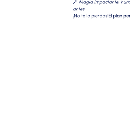
🪄 
Magia impactante, humor
antes.
¡No te lo pierdas!
El plan pe
Más