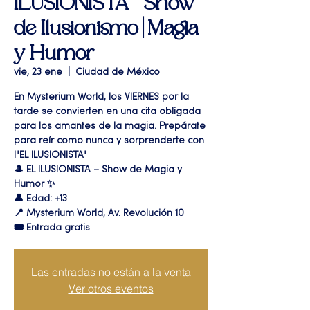
ILUSIONISTA " Show
de Ilusionismo | Magia
y Humor
vie, 23 ene
  |  
Ciudad de México
En Mysterium World, los VIERNES por la
tarde se convierten en una cita obligada
para los amantes de la magia. Prepárate
para reír como nunca y sorprenderte con
l"EL ILUSIONISTA"
🎩 EL ILUSIONISTA – Show de Magia y
Humor ✨
👤 Edad: +13
📍 Mysterium World, Av. Revolución 10
🎟️ Entrada gratis
Las entradas no están a la venta
Ver otros eventos