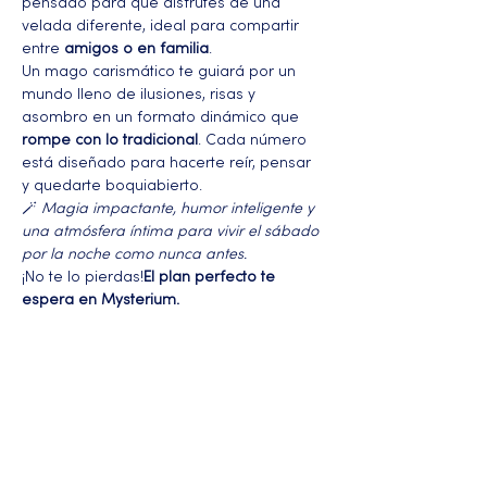
pensado para que disfrutes de una 
velada diferente, ideal para compartir 
entre 
amigos o en familia
.
Un mago carismático te guiará por un 
mundo lleno de ilusiones, risas y 
asombro en un formato dinámico que 
rompe con lo tradicional
. Cada número 
está diseñado para hacerte reír, pensar 
y quedarte boquiabierto.
🪄 
Magia impactante, humor inteligente y 
una atmósfera íntima para vivir el sábado 
por la noche como nunca antes.
¡No te lo pierdas!
El plan perfecto te 
espera en Mysterium.
Más