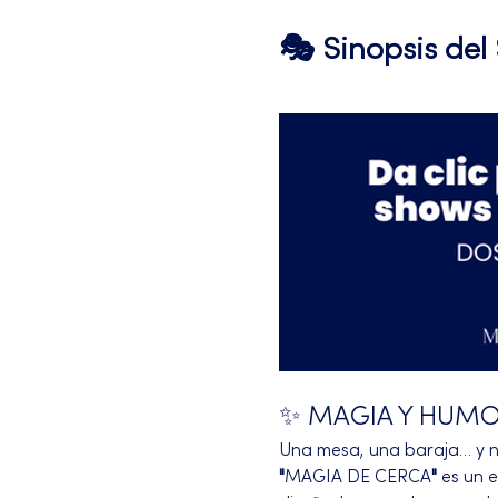
🎭 Sinopsis de
✨ MAGIA Y HUMOR 
Una mesa, una baraja… y na
"
MAGIA DE CERCA
"
 es un 