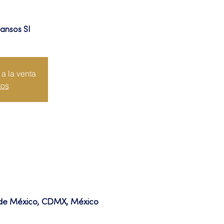
cansos SI
a la venta
tos
d de México, CDMX, México