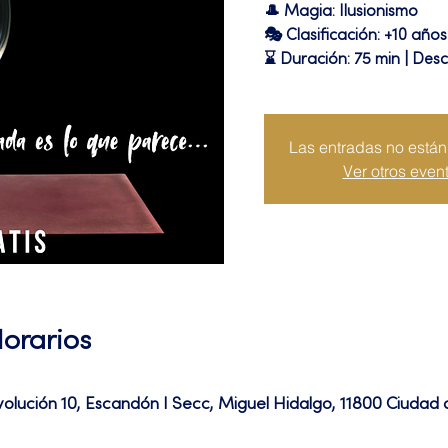
🎩 Magia: Ilusionismo
🎭 Clasificación: +10 años
⌛ Duración: 75 min | Des
Las entradas no están 
Ver otros even
Horarios
volución 10, Escandón I Secc, Miguel Hidalgo, 11800 Ciuda