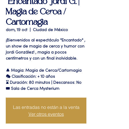
"Encantado" Jordi G. |
Magia de Cerca /
Cartomagia
dom, 19 oct
  |  
Ciudad de México
¡Bienvenidos al espectáculo "Encantado" ,
un show de magia de cerca y humor con
Jordi González! , magia a pocos
centímetros y con un final inolvidable.
🎩 Magia: Magia de Cerca/Cartomagia
🎭 Clasificación: + 10 años
⌛ Duración: 80 minutos | Descansos: No
🎟 Sala de Cerca Mysterium
Las entradas no están a la venta
Ver otros eventos