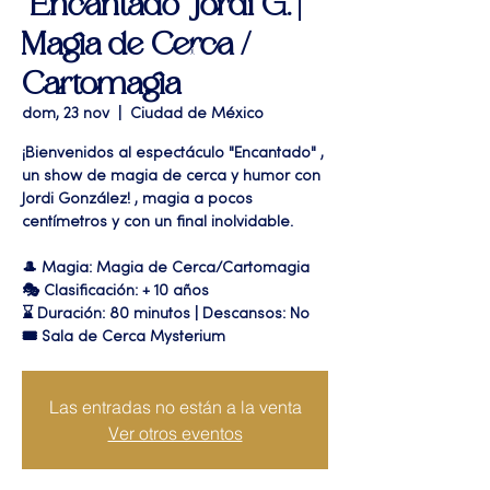
"Encantado" Jordi G. |
Magia de Cerca /
Cartomagia
dom, 23 nov
  |  
Ciudad de México
¡Bienvenidos al espectáculo "Encantado" ,
un show de magia de cerca y humor con
Jordi González! , magia a pocos
centímetros y con un final inolvidable.
🎩 Magia: Magia de Cerca/Cartomagia
🎭 Clasificación: + 10 años
⌛ Duración: 80 minutos | Descansos: No
🎟 Sala de Cerca Mysterium
Las entradas no están a la venta
Ver otros eventos