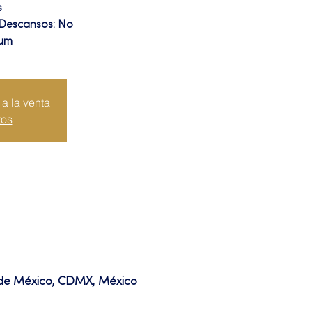
s
 Descansos: No
ium
a la venta
tos
d de México, CDMX, México