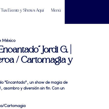
Tus Evento y Shows Aquí
Menú
e México
Encantado" Jordi G. |
rca / Cartomagia y
ulo "Encantado" , un show de magia de
 , asombro y diversión sin fin. Con un
ca/Cartomagia