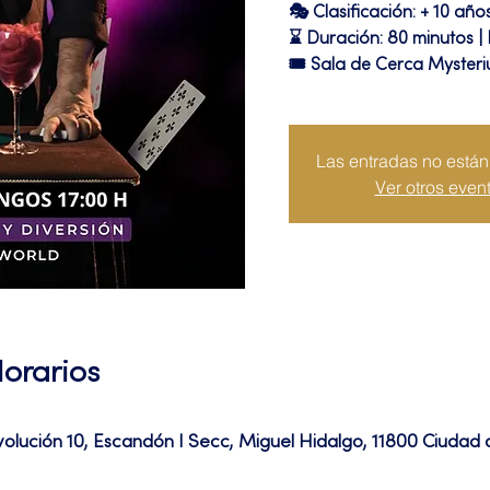
🎭 Clasificación: + 10 año
⌛ Duración: 80 minutos |
🎟 Sala de Cerca Myster
Las entradas no están 
Ver otros even
Horarios
volución 10, Escandón I Secc, Miguel Hidalgo, 11800 Ciuda