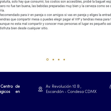
 Centro de
Av. Revolución 10 B ,
ágicos en
Escandón - Condesa CDMX