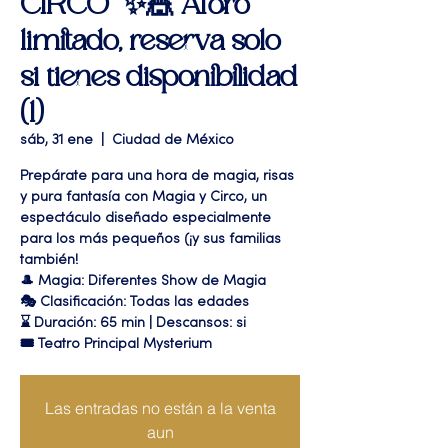
CIRCO” ✨🎪 Aforo
limitado, reserva solo
si tienes disponibilidad
(1)
sáb, 31 ene
  |  
Ciudad de México
Prepárate para una hora de magia, risas
y pura fantasía con Magia y Circo, un
espectáculo diseñado especialmente
para los más pequeños (¡y sus familias
también!
🎩 Magia: Diferentes Show de Magia
🎭 Clasificación: Todas las edades
⌛ Duración: 65 min | Descansos: si
🎟 Teatro Principal Mysterium
Las entradas no están a la venta
aun