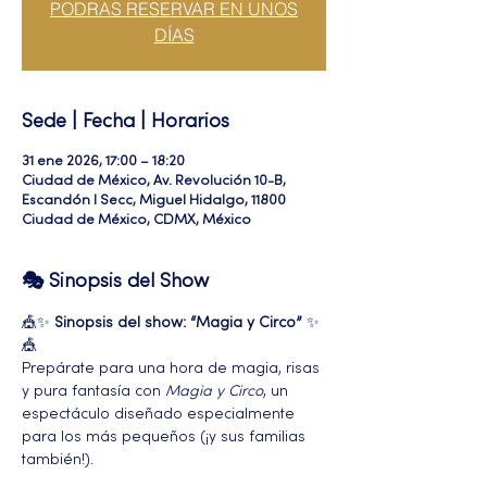
PODRAS RESERVAR EN UNOS
DÍAS
Sede | Fecha | Horarios
31 ene 2026, 17:00 – 18:20
Ciudad de México, Av. Revolución 10-B,
Escandón I Secc, Miguel Hidalgo, 11800
Ciudad de México, CDMX, México
🎭 Sinopsis del Show
🎪✨ 
Sinopsis del show: “Magia y Circo”
 ✨
🎪
Prepárate para una hora de magia, risas 
y pura fantasía con 
Magia y Circo
, un 
espectáculo diseñado especialmente 
para los más pequeños (¡y sus familias 
también!).