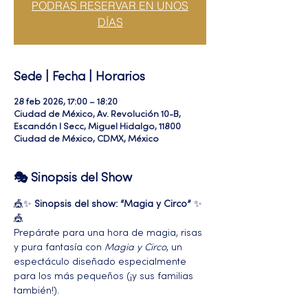
PODRAS RESERVAR EN UNOS
DÍAS
Sede | Fecha | Horarios
28 feb 2026, 17:00 – 18:20
Ciudad de México, Av. Revolución 10-B,
Escandón I Secc, Miguel Hidalgo, 11800
Ciudad de México, CDMX, México
🎭 Sinopsis del Show
🎪✨ 
Sinopsis del show: “Magia y Circo”
 ✨
🎪
Prepárate para una hora de magia, risas 
y pura fantasía con 
Magia y Circo
, un 
espectáculo diseñado especialmente 
para los más pequeños (¡y sus familias 
también!).