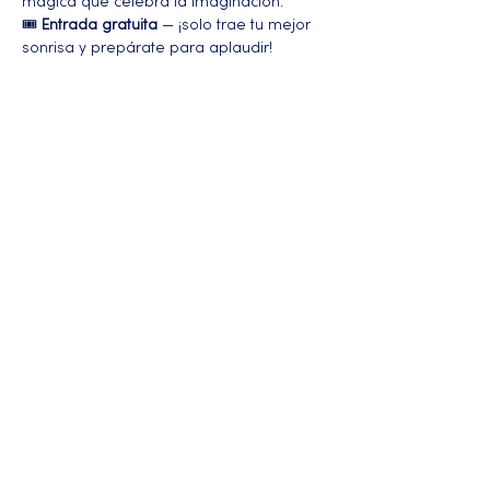
mágica que celebra la imaginación.
🎟️ 
Entrada gratuita
 — ¡solo trae tu mejor 
sonrisa y prepárate para aplaudir!