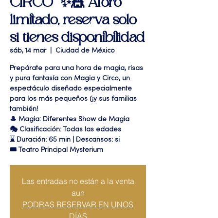
CIRCO” ✨🎪 Aforo
limitado, reserva solo
si tienes disponibilidad
sáb, 14 mar
  |  
Ciudad de México
Prepárate para una hora de magia, risas
y pura fantasía con Magia y Circo, un
espectáculo diseñado especialmente
para los más pequeños (¡y sus familias
también!
🎩 Magia: Diferentes Show de Magia
🎭 Clasificación: Todas las edades
⌛ Duración: 65 min | Descansos: si
🎟 Teatro Principal Mysterium
Las entradas no están a la venta
aun
PODRAS RESERVAR EN UNOS
DÍAS