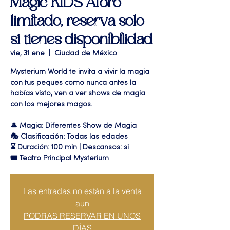
Magic KIDS Aforo
limitado, reserva solo
si tienes disponibilidad
vie, 31 ene
  |  
Ciudad de México
Mysterium World te invita a vivir la magia
con tus peques como nunca antes la
habías visto, ven a ver shows de magia
con los mejores magos.
🎩 Magia: Diferentes Show de Magia
🎭 Clasificación: Todas las edades
⌛ Duración: 100 min | Descansos: si
🎟 Teatro Principal Mysterium
Las entradas no están a la venta
aun
PODRAS RESERVAR EN UNOS
DÍAS