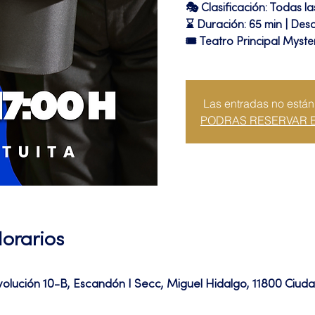
🎭 Clasificación: Todas l
⌛ Duración: 65 min | Desc
🎟 Teatro Principal Myste
Las entradas no están
PODRAS RESERVAR 
Horarios
volución 10-B, Escandón I Secc, Miguel Hidalgo, 11800 Ciu