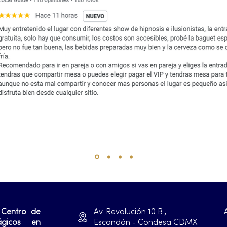
 Centro de
Av. Revolución 10 B ,
ágicos en
Escandón - Condesa CDMX