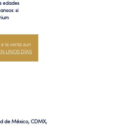
as edades
ansos: si
rium
 a la venta aun
EN UNOS DÍAS
dad de México, CDMX,