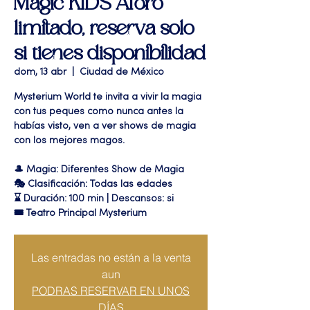
Magic KIDS Aforo
limitado, reserva solo
si tienes disponibilidad
dom, 13 abr
  |  
Ciudad de México
Mysterium World te invita a vivir la magia
con tus peques como nunca antes la
habías visto, ven a ver shows de magia
con los mejores magos.
🎩 Magia: Diferentes Show de Magia
🎭 Clasificación: Todas las edades
⌛ Duración: 100 min | Descansos: si
🎟 Teatro Principal Mysterium
Las entradas no están a la venta
aun
PODRAS RESERVAR EN UNOS
DÍAS